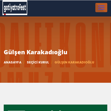
TOGGL
NAVIG
Gülşen Karakadıoğlu
ANASAYFA
SEÇICI KURUL
GÜLŞEN KARAKADIOĞLU